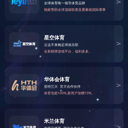
应用概述
APPLICATION OVERVIEW
AlphaMind® 大模型管理平台（MaaS)
AlphaMind® 大模型管理平台（MaaS)具备数据管理、微调训练、推理部署、应用开发、能力服
务等功能，基于多种开源或 闭源大模型及Agent、RAG框架进行场景化的应用开发、部署和运营
管理，从而支撑需求场景，实现对内赋能，对外变现。
产品架构
SYSTEM ARCHITECTURE