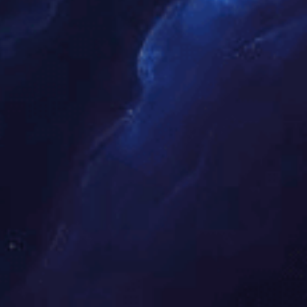
产品优势
PRODUCT ADVANTAGES
集成
APP及GIS集成