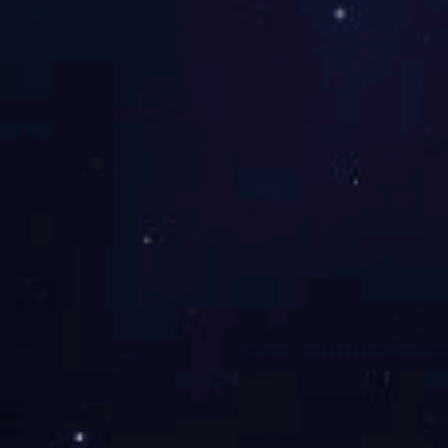
优化管理流程，建立规范化的流程体
提供便利的信息化支
系，提升资产管理水平
业资产动态跟踪管理
管控能
01
0