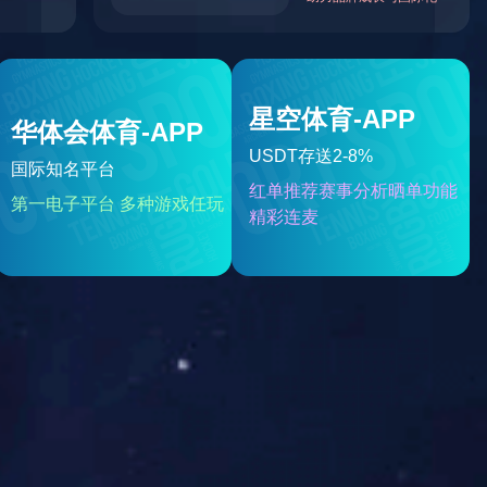
，实现了资产全生命周期的精细化、集成化管理，有力推动了企业的规
产管理达到了标准化、数字化、智能化的新高度。目前，该方案已在中国
强大的应用潜力和广阔的市场前景。