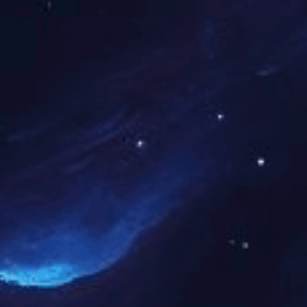
全流程
全流程及配套管理体制