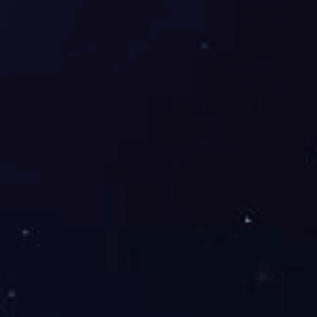
提升资产的日常运营能力和水平，降低资产风险