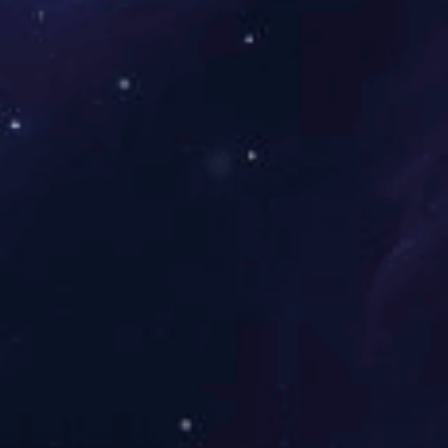
衔接顺畅的资产全业务流程体系及配套资产管理机制（包括统一的资产颗
粒度）；提升跨部门的流程效率及数据归集