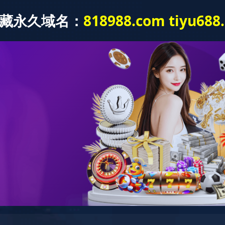
式服务官网
雷速官网
产品与解决方案
服务体系
关于
综合行政管理平台
级行政综合管理的成熟产品,在线化、高安全、可集成的智能办