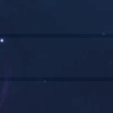
解决方案
>
综合行政管理平台
用概述
产品架构
产品优势
客户价值
应用案例
应用概述
APPLICATION OVERVIEW
行政综合管理平台