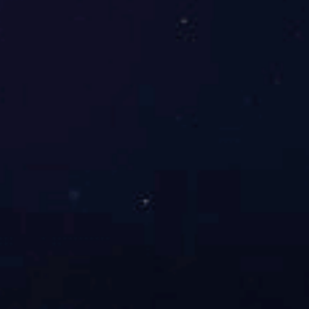
客户价值
CUSTOMER VALUE
各
可统计：建立庞大数据库，各项数据总数、分类、明细，实时可
查！也为数据分析提供依据
02