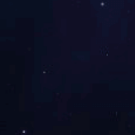
可溯源：建立流程闭环，各项工作的发起方、经办方、结束方、
个环节负责人、事项明细，形成闭环，一目了然
01