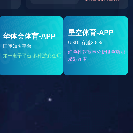
一站式服务官网 利用“互联网+5G智能手机”平台，成功构建了一个安全
 台——微后勤。该平台通过集成不同专业、系统、性质和技术领域的后
、车辆管理、 物业管理等，实现了高效统一的行政综合管理。用户只需
受一站式后勤服务体验。