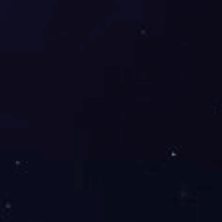
巡检记录、故障检修；安全数据统计分析
自动
管理流程信息化
告别手动Excel和纸质单据管理