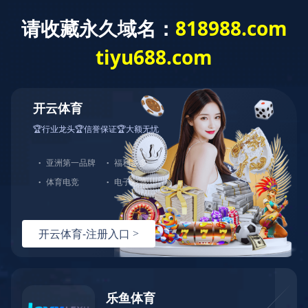
雷速官网
关于我们
ABOUT US
当前位置：
雷速官网-雷速(中国)一站式服务官网
>
关于我们
网思简介
COMPANY PROFILE