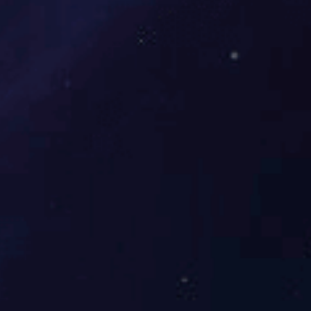
在线留言
ONLINE MESSAGE