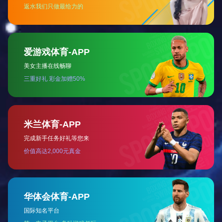
企业价值观
Corporate values
企业经营宗旨
Business purpose
荣誉资质
HONOR AND QUALIFICATION